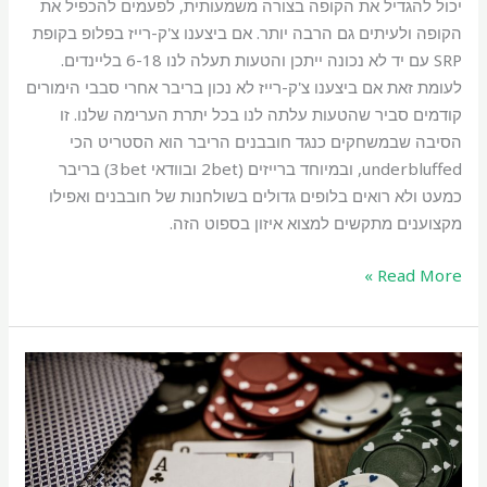
יכול להגדיל את הקופה בצורה משמעותית, לפעמים להכפיל את
הקופה ולעיתים גם הרבה יותר. אם ביצענו צ'ק-רייז בפלופ בקופת
SRP עם יד לא נכונה ייתכן והטעות תעלה לנו 6-18 בליינדים.
לעומת זאת אם ביצענו צ'ק-רייז לא נכון בריבר אחרי סבבי הימורים
קודמים סביר שהטעות עלתה לנו בכל יתרת הערימה שלנו. זו
הסיבה שבמשחקים כנגד חובבנים הריבר הוא הסטריט הכי
underbluffed, ובמיוחד ברייזים (2bet ובוודאי 3bet) בריבר
כמעט ולא רואים בלופים גדולים בשולחנות של חובבנים ואפילו
מקצוענים מתקשים למצוא איזון בספוט הזה.
Read More »
Flat
Call
&
3-
Bet