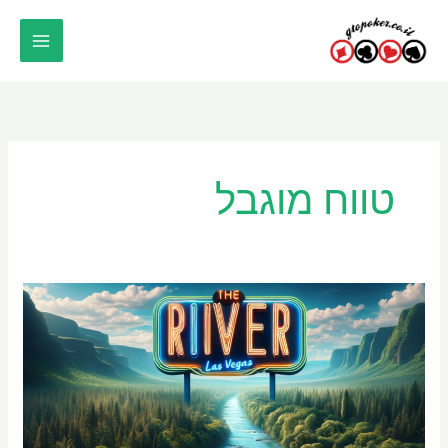
ילוג
תוכן
טווח מוגבל
מבוא
לריבר
–
חלק
א'