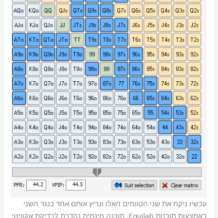
עכשיו ניקח את שני הטווחים האלו ונריץ אותם אחד כנגד השני
באמצעות תוכנות Equilab, תוכנה חינמית נהדרת לבדיקת אקוויטי