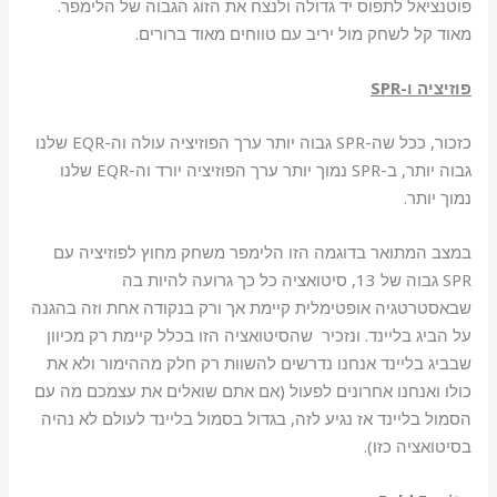
פוטנציאל לתפוס יד גדולה ולנצח את הזוג הגבוה של הלימפר.
מאוד קל לשחק מול יריב עם טווחים מאוד ברורים.
פוזיציה ו-SPR
כזכור, ככל שה-SPR גבוה יותר ערך הפוזיציה עולה וה-EQR שלנו
גבוה יותר, ב-SPR נמוך יותר ערך הפוזיציה יורד וה-EQR שלנו
נמוך יותר.
במצב המתואר בדוגמה הזו הלימפר משחק מחוץ לפוזיציה עם
SPR גבוה של 13, סיטואציה כל כך גרועה להיות בה
שבאסטרטגיה אופטימלית קיימת אך ורק בנקודה אחת וזה בהגנה
על הביג בליינד. ונזכיר שהסיטואציה הזו בכלל קיימת רק מכיוון
שבביג בליינד אנחנו נדרשים להשוות רק חלק מההימור ולא את
כולו ואנחנו אחרונים לפעול (אם אתם שואלים את עצמכם מה עם
הסמול בליינד אז נגיע לזה, בגדול בסמול בליינד לעולם לא נהיה
בסיטואציה כזו).