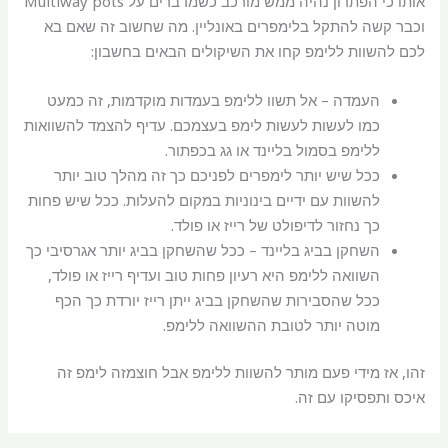
אותו כי הפתרון נהיה ממש מורכב כשמדברים על Multiway pots
וכבר קשה להתקל בלימפרים באונליין. מה שחשוב זה שאם בא
לכם להשוות ללימפ קחו את השיקולים הבאים בחשבון:
העמדה – אל תשוו ללימפ בעמדות מוקדמות, זה כמעט
כמו לעשות לעשות לימפ בעצמכם. עדיף להצמד להשוואות
ללימפ בסמול בליינד או גג בכפתור.
ככל שיש יותר לימפרים לפניכם כך זה מהלך טוב יותר
להשוות עם ידיים בינוניות במקום להעלות. ככל שיש פחות
כך נחזור לדיפולט של רייז או פולד.
השחקן בביג בליינד – ככל שהשחקן בביג יותר אגרסיבי כך
השוואה ללימפ היא רעיון פחות טוב ועדיף רייז או פולד,
ככל שהסבירות שהשחקן בביג ייתן רייז יורדת כך הכף
מוטה יותר לטובת ההשוואה ללימפ.
זהו, אז מידי פעם מותר להשוות ללימפ אבל חוצמזה לימפ זה
איכס ותפסיקו עם זה.