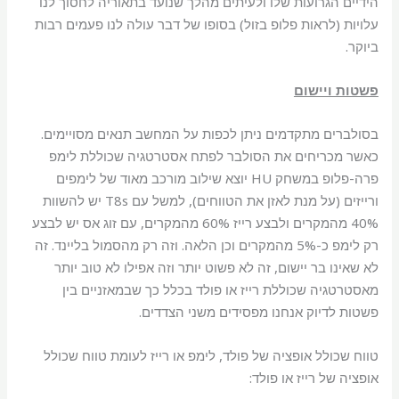
הידיים הגרועות שלו ולעיתים מהלך שנועד בתאוריה לחסוך לנו
עלויות (לראות פלופ בזול) בסופו של דבר עולה לנו פעמים רבות
ביוקר.
פשטות ויישום
בסולברים מתקדמים ניתן לכפות על המחשב תנאים מסויימים.
כאשר מכריחים את הסולבר לפתח אסטרטגיה שכוללת לימפ
פרה-פלופ במשחק HU יוצא שילוב מורכב מאוד של לימפים
ורייזים (על מנת לאזן את הטווחים), למשל עם T8s יש להשוות
40% מהמקרים ולבצע רייז 60% מהמקרים, עם זוג אס יש לבצע
רק לימפ כ-5% מהמקרים וכן הלאה. וזה רק מהסמול בליינד. זה
לא שאינו בר יישום, זה לא פשוט יותר וזה אפילו לא טוב יותר
מאסטרטגיה שכוללת רייז או פולד בכלל כך שבמאזניים בין
פשטות לדיוק אנחנו מפסידים משני הצדדים.
טווח שכולל אופציה של פולד, לימפ או רייז לעומת טווח שכולל
אופציה של רייז או פולד: