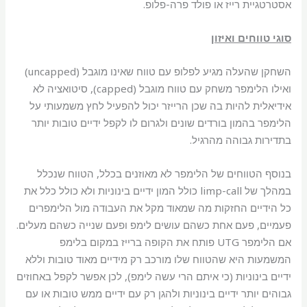
אסטרטגיית רייז או פולד פרה-פלופ.
סוגי טווחים ואיזון
השחקן שהעלה מגיע לפלופ עם טווח שאינו מוגבל (uncapped)
ואילו הלימפר משחק עם טווח מוגבל (capped), סיטואציה לא
אידיאלית להיות בה שכן הרייזר יכול להפעיל לחץ משמעותי על
הלימפר בהמון בורדים שונים ולגרום לו לקפל ידיים טובות יותר
בתדירות גבוהה מהרגיל.
בנוסף הטווחים של הלימפר לא מאוזנים בכלל, הטווח שנכלל
במהלך של limp-call כולל המון ידיים בינוניות ולא כולל כלל את
כל הידיים החזקות מה שמאוד מקל את העבודה מול הלימפרים
פעמיים, פעם אחת כשהם עושים לימפ ופעם שנייה כשהם מעלים.
אם הלימפר UTG פותח את הקופה ברייז במקום בלימפ
המשמעות היא שהטווח שלו מורכב רק מידיים מאוד טובות וללא
ידיים בינוניות (כי איתם הרי עשה לימפ), לכן אפשר לקפל באחוזים
גבוהים יותר ידיים בינוניות ולהגן רק עם ידיים ממש טובות או עם