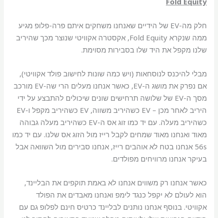
Fold Equity
חלק מה-EV של הידיים שאנחנו משחקים איתם פרה-פלופ מגיע
ממה שנקרא Fold Equity, אקסטרה אקוויטי שנוצר מכך שהיריב
שלנו מקפל את היד שלו בסבירות מסוימת.
מבלי להיכנס לנוסחאות (ויש כמה שונות לחישוב פולד אקוויטי),
אם נפרק את מושג ה-EV, כאשר אנחנו מעלים הרי שה-EV מורכב
מסך ה-EV של שלושה תרחישים שונים שיכולים להתבצע על ידי
היריב לאחר מכן – EV כשהיריב משווה, EV כשהיריב מקפל ו-EV
כשהיריב מעלה. עם יד כמו זוג אס ה-EV כשהיריב מעלה גבוהה
מאוד ואנחנו מאוד שמחים לקבל רייז מול הזוג אס שלנו. עם יד כמו
56s אנחנו בטח לא אוהבים רייז, אנחנו סבירים מול השוואה אבל
בעיקר אנחנו מרוויחים מפולדים.
כאשר אנחנו רק משווים אנחנו לא באמת תוקפים את הבליינד,
הוא לעולם לא יקפל כנגד לימפ ואנחנו מאבדים את הפולד
אקוויטי. בנוסף אנחנו נותנים לבליינד כרטיס חינם לפלופ גם עם