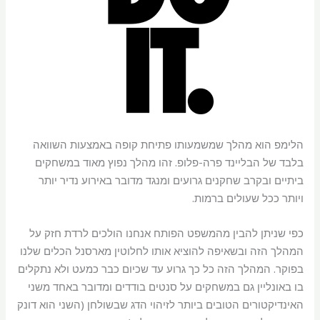
הלימפ הוא מהלך שמשמעותו פתיחת קופה באמצעות השוואה
בלבד של הבליינד פרה-פלופ. זהו מהלך נפוץ מאוד במשחקים
ביתיים ובקרב שחקנים גרועים ומנגד מדובר באירוע נדיר יותר
ויותר ככל שעולים ברמות.
כפי שניתן להבין מהמשפט הפותח אנחנו הולכים לרדת חזק על
המהלך הזה ובשאיפה להוציא אותו לחלוטין מארסנל הכלים שלנו
בפוקר. המהלך הזה כל כך גרוע עד שכיום כבר כמעט ולא נתקלים
בו באונליין גם במשחקים על סנטים בודדים ומדובר באחד משני
האינדיקטורים הטובים ביותר לזיהוי הדג שבשולחן (השני הוא דונק