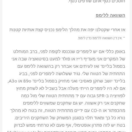
חוסכים כסף אתם שורפים כסף.
השוואה ללימפ
אז אחרי שקטלנו יפה את מהלך הלימפ נכניס קצת אותיות קטנות
–
אין דין השוואה ללימפ כדין לימפ.
באופן כללי אם יש לימפרים שנכנסו לקופה לפני, ברב המוחלט
של המקרים אני מעדיף רייז או פולד למעט בסיטואציה שבה אני
בסמול בליינד ואז לעיתים אני אבחר רק בהשוואה ללימפ עם
התחתית של הטווח שלי. נגיד ששלושה לימפרים לפני, בביג
בליינד יושב שחקן פאסיבי ואני מחזיק בסמול בליינד 89o או A3o,
אם לא היו לימפרים הייתי מעלה אבל בשביל לא לשחק מחוץ
לפוזיציה ב-SPR גבוה עם יד מתחתית הטווח שלי מול כמה
שחקנים אני רק אשווה. יש גם שחקנים שמשווים ללימפים
מהכפתור או ה-CO עם ידיים מתחתית הטווח, זה בטח לא מהלך
נורא כל כך ומאוד תלוי בסגנון המשחק של השחקנים היריבים.
בטח יש לזה פתרון אופטימלי, אף פעם לא טרחתי ממש לבדוק