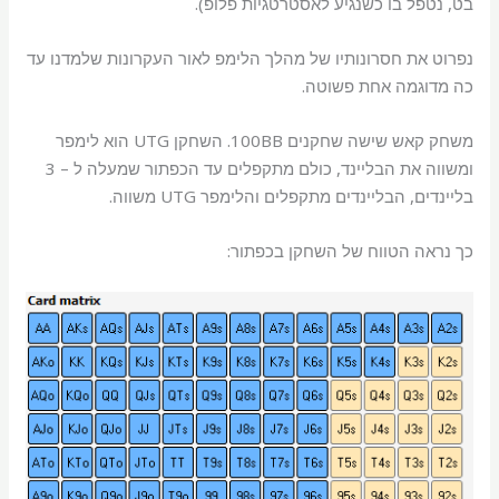
בט, נטפל בו כשנגיע לאסטרטגיות פלופ).
נפרוט את חסרונותיו של מהלך הלימפ לאור העקרונות שלמדנו עד
כה מדוגמה אחת פשוטה.
משחק קאש שישה שחקנים 100BB. השחקן UTG הוא לימפר
ומשווה את הבליינד, כולם מתקפלים עד הכפתור שמעלה ל – 3
בליינדים, הבליינדים מתקפלים והלימפר UTG משווה.
כך נראה הטווח של השחקן בכפתור: