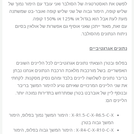
לפשט את האסטרטגיה של הסולבר ואני עובד עם הימור נמוך של
שליש קופה, הימור גבוה של שני שליש קופה ואובר-בט שמשתנה
מעת לעת אבל הוא בגדול או 125% או 150% קופה.
עם זאת, מאוד ייתכן שאני אוסיף גם אפשרות של אולאין בסיום
ניתוח הנתונים מהסולבר.
נתונים אגרגטיביים
בפלופ ובטרן הוצאתי נתונים אגרגטיביים לכל הליינים השונים
האפשריים. בשל מורכבות מלאכת הרכבת הנתונים אנחנו נבחן
בריבר נתונים לשלושה ליינים בלבד ומהם נסיק מסקנות. לקחתי
את שני הליינים המרכזיים שאיתם נגיע להימור המשך בריבר
ובנוסף ליין של אוברבט בטרן שמתרחש בתדירות נמוכה יותר.
הליינים הם:
X-R1.5-C-X-R6.5-C-X : הימור המשך נמוך בפלופ, הימור
המשך גבוה בטרן.
X-R4-C-X-R10-C-X : הימור המשך גבוה בפלופ, הימור