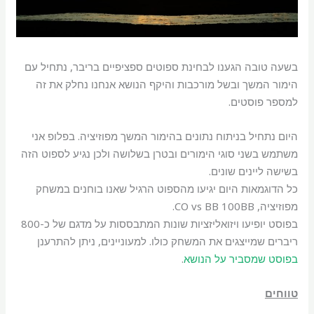
בשעה טובה הגענו לבחינת ספוטים ספציפיים בריבר, נתחיל עם
הימור המשך ובשל מורכבות והיקף הנושא אנחנו נחלק את זה
למספר פוסטים.
היום נתחיל בניתוח נתונים בהימור המשך מפוזיציה. בפלופ אני
משתמש בשני סוגי הימורים ובטרן בשלושה ולכן נגיע לספוט הזה
בשישה ליינים שונים.
כל הדוגמאות היום יגיעו מהספוט הרגיל שאנו בוחנים במשחק
מפוזיציה, CO vs BB 100BB.
בפוסט יופיעו ויזואליזציות שונות המתבססות על מדגם של כ-800
ריברים שמייצגים את המשחק כולו. למעוניינים, ניתן להתרענן
בפוסט שמסביר על הנושא
.
טווחים