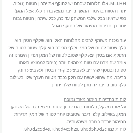
MLLHH. אלו הלוחות שבהם יש לתוקף את יתרון הטווח (נזכיר,
יתרון הטווח בהימור המשך בריבר נמצא בדרך כלל אצל המגן).
כפי שראינו בכל שלבי המשחק עד כה, ככל שיתרון הטווח גבוה
יותר כך תדירות ההימור של התוקף תגדל.
עוד מכנה משותף לרבים מהלוחות האלו הוא שקלף הטרן הוא
קלף שטוב לטווח של המגן וקלף הריבר הוא קלף שטוב לטווח של
התוקף. אם בטרן יצא קלף שטוב לטווח של המגן ועדיין הימרנו זה
אומר שהימרנו עם טווח מצומצם יותר (ביחס לממוצע באותו
ספוט) ובנוסף שהיריב לא ביצע צ'ק-רייז בטרן ולא ביצע דונק
בריבר, מה שהוא יעשה עם חלק נכבד מטווח הערך שלו. בשילוב
קלף טוב בריבר זה נותן לטווח שלנו יתרון.
לוחות בתדירות הימור מאוד נמוכה
על אותו משקל, בלוחות בהם יתרון הטווח נמצא בצד של השחקן
המגן, בשילוב קלפי ריבר שטובים יותר לטווח של המגן תדירות
ההימור יורדת בצורה משמעותית.
לוחות כמו 8h3d2c5d4s, Kh6d4c5h2s, 8h6d5h3d2c.