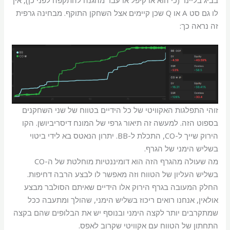
בביג בליינד (כי הוא או קיפל או עבר מהגנה להתקפה לפני כן), אין
לו גם סט A או Q שכן קיימים אצל השחקן התוקף. מבחינה גרפית
זה נראה כך:
זוהי התפלגות האקוויטי של כל הידיים בטווח של שני השחקנים
בספוט הזה. למעשה זה תיאור גרפי של המונח דיסריביושן. הקו
הירוק שייך ל-CO, התכלת ל-BB. יתרון הנאטס בא לידי ביטוי
בשליש הימני של הגרף.
מה שעולה מהגרף הזה הוא דומיננטיות מוחלטת של ה-CO
בשליש העליון של הטווח וזה מאפשר לו לבצע הרבה דחיפות.
החלק המעובה בגרף הירוק אלו הידיים שאיתם הסולבר מבצע
אולאין, אנחנו רואים ריכוז בשליש הימני, שהולך ומתעבה ככל
שמתקרבים יותר לקצה הימני ובנוסף יש את הבלופים שהם בקצה
התחתון של הטווח עם אקוויטי שקרוב לאפס.