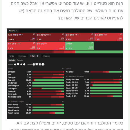
הזה הוא סטרייט KT, יש עוד סטרייט אפשרי T9 אבל כשבוחנים
את טווח האולאין של הסולבר רואים את התמונה הבאה (יש
להתייחס לגוונים הכהים של האדום):
כלומר הסולבר דוחף גם עם סטים, זוגיים ואפילו קצת עם AK.