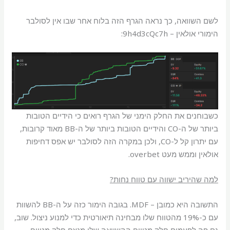
לשם השוואה, כך נראה הגרף הזה בלוח אחר שבו אין לסולבר
הימורי אולאין – 9h4d3cQc7h:
כשבוחנים את החלק הימני של הגרף רואים כי הידיים הטובות
ביותר של ה-CO והידיים הטובות ביותר של ה-BB מאוד קרובות,
עם יתרון קל ל-CO, ולכן במקרה הזה לסולבר יש אפס דחיפות
אולאין וממש מעט overbet.
למה שהיריב ישווה עם טווח נחות?
התשובה היא כמובן – MDF. בגובה הימור כזה על ה-BB להשוות
עם כ-19% מהטווח שלו מבחינה תיאורטית כדי למנוע ניצול. שוב,