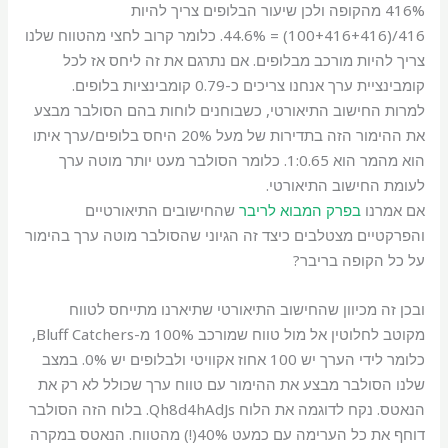
416% מהקופה ולכן שיעור הבלופים צריך להיות
416/(100+416+416) = 44.6%. כלומר קרוב לחצי מהטווח שלנו
צריך להיות מורכב מבלופים. אם נתרגם את זה ליחס אז לכל
קומבינציית ערך אנחנו צריכים כ-0.79 קומבינציות בלופים.
למרות החישוב התיאורטי, כשבוחנים לוחות בהם הסולבר מבצע
את ההימור הזה בתדירות של מעל 20% היחס בלופים/ערך איתו
הוא מהמר הוא 1:0.65. כלומר הסולבר מעט יותר מוטה ערך
לעומת החישוב התיאורטי.
אם אמרנו
בפרק המבוא לריבר
שהחישובים התיאורטיים
והפרקטיים מצטלבים כיצד זה הגיוני שהסולבר מוטה ערך בהימור
על כל הקופה בריבר?
ובכן זה מכיוון שהחישוב התיאורטי שתיארנו מתייחס לטווח
מקוטב לחלוטין אל מול טווח שמורכב 100% מ-Bluff Catchers,
כלומר לידי הערך יש 100 אחוז אקוויטי ולבלופים יש 0%. במצב
שלנו הסולבר מבצע את ההימור עם טווח ערך שכולל לא רק את
הנאטס. נקח לדוגמה את הלוח Qh8d4hAdJs. בלוח הזה הסולבר
דוחף את כל הערימה עם כמעט 40%(!) מהטווח. הנאטס במקרה