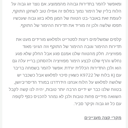
ומאפשר להמר בתדירות גבוהה מהממוצע. אם נוצר זוג גבוה על
הלוח בליין של הימור נמוך בפלופ זה אפילו טוב לשחקן התוקף,
לעומת זאת באובר-בט הטווח של המגן מלא בזוג גבוה שעכשיו
תפסו שלשה ולכן זה מוריד את תדירות ההימור של התוקף.
קלפים שמשלימים ריצות לסטרייט ולפלאש מורידים מעט את
תדירות ההימור וגובה ההימור של התוקף וזה הגיוני מאוד
מפוזיציה. חלק מהטווח שלנו אמנם פגע אבל החלק שלא פגע
נחלש והרף שלנו לבצע הימור מפוזיציה ולהסתכן ברייז עלה גם
הוא ולכן התדירות הכללית יורדת. אפשר להמר בשמחה בריבר
עם KJ בלוח של K9722 כשאין סיכוי לפלאש אבל כשכבר יש
שלושה לפלאש על הלוח אנחנו הידרדרנו במורד הדיסריביושן,
בטווח שלנו כבר יש ידיים הרבה יותר טובות, יהיה לנו קשה לקבל
השוואה מידיים פחות טובות ולכן לא נמהר להכניס כסף לקופה
עם כל זוג גבוה וקיקר סביר.
מקרי קצה מעניינים