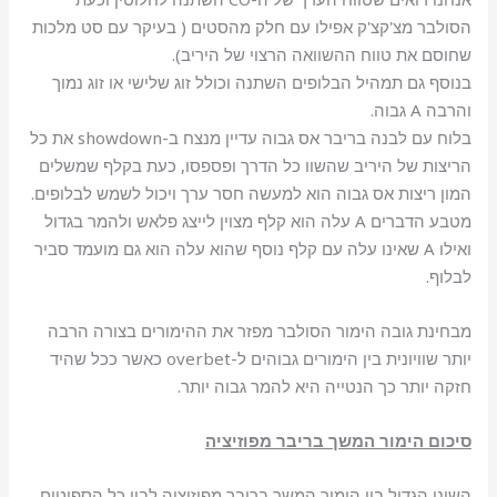
הסולבר מצ'קצ'ק אפילו עם חלק מהסטים ( בעיקר עם סט מלכות
שחוסם את טווח ההשוואה הרצוי של היריב).
בנוסף גם תמהיל הבלופים השתנה וכולל זוג שלישי או זוג נמוך
והרבה A גבוה.
בלוח עם לבנה בריבר אס גבוה עדיין מנצח ב-showdown את כל
הריצות של היריב שהשוו כל הדרך ופספסו, כעת בקלף שמשלים
המון ריצות אס גבוה הוא למעשה חסר ערך ויכול לשמש לבלופים.
מטבע הדברים A עלה הוא קלף מצוין לייצג פלאש ולהמר בגדול
ואילו A שאינו עלה עם קלף נוסף שהוא עלה הוא גם מועמד סביר
לבלוף.
מבחינת גובה הימור הסולבר מפזר את ההימורים בצורה הרבה
יותר שוויונית בין הימורים גבוהים ל-overbet כאשר ככל שהיד
חזקה יותר כך הנטייה היא להמר גבוה יותר.
סיכום הימור המשך בריבר מפוזיציה
השוני הגדול בין הימור המשך בריבר מפוזיציה לבין כל הספוטים