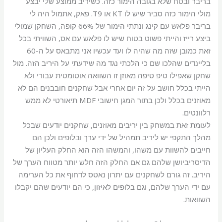
בריבר ובטח שלא בגובה הימור כזה. כשיריב ממוצע שלי יבצע
מולי הימור כזה סביר שיש לו KT או T9. פאק, אתמול היה לי
בריבר פלאש עם קינג ונתתי הימור של 66% קופה, השחקן שמולי
ביצע רייז והייתי פשוט בטוח שיש לו פלאש עם אס, השוויתי בכל
זאת כמובן שזה מה שהיה לו ועד עכשיו אני מתבאס על ה-60
בליינדים שהלכו שם כי הלכתי נגד מה שידעתי על היריב הזה. מול
שחקן שאפילו טיפ טיפה מאוזן זו השוואה אוטומטית עבורי ולא
הייתי בכלל חושב על זה יום אחרי אבל שחקנים חובבנים הם לא
מאוזנים בכלל ולכן בתור המגן חישובי MDF תיאורטי לא ממש
רלוונטים.
לעומת זאת במשחק בין יריבים מאוזנים, שחקנים יודעים שבכל
מהלך התקפי יש ליריב תמהיל של ידי ערך ובלופים ולכן הם
חייבים להשוות עם משהו, והמשהו הזה הוא החלק העליון של
הדיסריביושן שלהם גם אם החלק הזה חלש יותר מטווח הערך של
היריב. זה גורם לשחקנים עם יתרון נאטס לדחוף את כל הערימה
עם ידי הערך שלהם, וגם בלופים לאיזון, כי הם יודעים שהם יקבלו
השוואות.