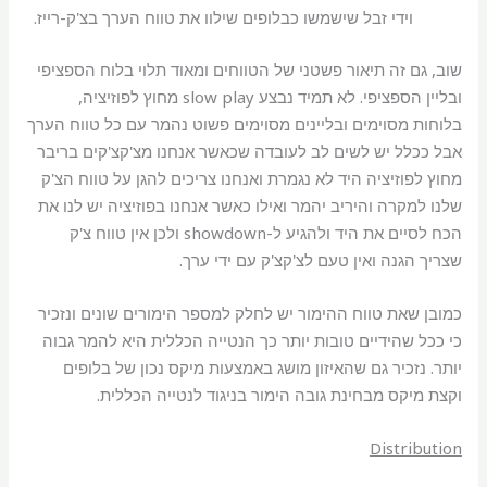
וידי זבל שישמשו כבלופים שילוו את טווח הערך בצ'ק-רייז.
שוב, גם זה תיאור פשטני של הטווחים ומאוד תלוי בלוח הספציפי
ובליין הספציפי. לא תמיד נבצע slow play מחוץ לפוזיציה,
בלוחות מסוימים ובליינים מסוימים פשוט נהמר עם כל טווח הערך
אבל ככלל יש לשים לב לעובדה שכאשר אנחנו מצ'קצ'קים בריבר
מחוץ לפוזיציה היד לא נגמרת ואנחנו צריכים להגן על טווח הצ'ק
שלנו למקרה והיריב יהמר ואילו כאשר אנחנו בפוזיציה יש לנו את
הכח לסיים את היד ולהגיע ל-showdown ולכן אין טווח צ'ק
שצריך הגנה ואין טעם לצ'קצ'ק עם ידי ערך.
כמובן שאת טווח ההימור יש לחלק למספר הימורים שונים ונזכיר
כי ככל שהידיים טובות יותר כך הנטייה הכללית היא להמר גבוה
יותר. נזכיר גם שהאיזון מושג באמצעות מיקס נכון של בלופים
וקצת מיקס מבחינת גובה הימור בניגוד לנטייה הכללית.
Distribution