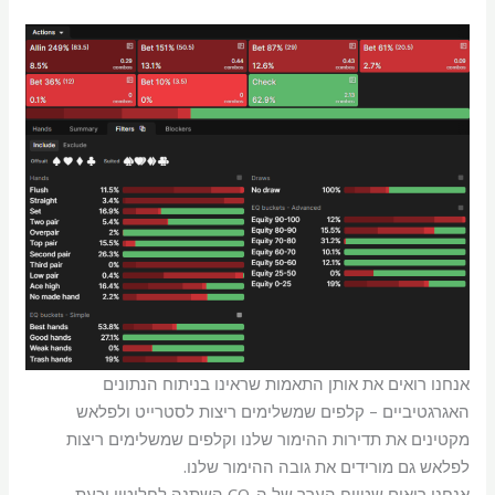
אנחנו רואים את אותן התאמות שראינו בניתוח הנתונים
האגרגטיביים – קלפים שמשלימים ריצות לסטרייט ולפלאש
מקטינים את תדירות ההימור שלנו וקלפים שמשלימים ריצות
לפלאש גם מורידים את גובה ההימור שלנו.
אנחנו רואים שטווח הערך של ה-CO השתנה לחלוטין וכעת