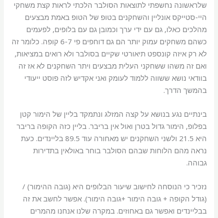
שלראשונה נחשפתי לתוצאות הסולבר הלכתי לראות קצת משחקי
היי-סטייקס אונליין והשחקנים בטופ של הטופ באמת מבצעים
מהלכים כאלו, גם עם ידי ערך וכמובן גם עם בלופים, לפעמים
כשהם משחקים עמוק יותר הם גם דוחפים פי 6-7 קופה. כלומר זה
לא רק איזה קונספט תיאורטי שקיים בסולבר ולא רואים במציאות,
ואם זה משהו ששחקני העלית מבצעים ויתר השחקנים לא אז זה
בוודאי נושא ששווה ללמוד לעומק ואני אקדיש לזה פוסט ייעודי
בהמשך הדרך.
בינתיים נגע בנושא על קצה המזלג ונתמקד בליין של הימור קטן
בפלופ, הימור גדול בטרן ואול אין בריבר. בליין כזה הקופה בריבר
היא 21.5 ולשני השחקנים יש מאחורה עוד 89.5 בליינדים. כעת
נראה מהם הלוחות שבהם הסולבר בוחר באולאין בתדירות
גבוהה.
נזכיר כי הנוסחה לחישוב שיעור הבלופים היא (גובה ההימור) /
(גודל הקופה + גובה הימור +גובה הימור). אפשר לחשב את זה
בבליינדים ואפשר גם באחוזים. במקרה שלנו אנחנו מהמרים