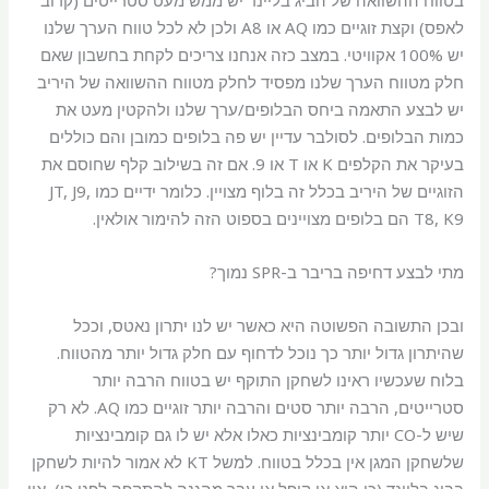
בטווח ההשוואה של הביג בליינד יש ממש מעט סטרייטים (קרוב
לאפס) וקצת זוגיים כמו AQ או A8 ולכן לא לכל טווח הערך שלנו
יש 100% אקוויטי. במצב כזה אנחנו צריכים לקחת בחשבון שאם
חלק מטווח הערך שלנו מפסיד לחלק מטווח ההשוואה של היריב
יש לבצע התאמה ביחס הבלופים/ערך שלנו ולהקטין מעט את
כמות הבלופים. לסולבר עדיין יש פה בלופים כמובן והם כוללים
בעיקר את הקלפים K או T או 9. אם זה בשילוב קלף שחוסם את
הזוגיים של היריב בכלל זה בלוף מצויין. כלומר ידיים כמו JT, J9,
T8, K9 הם בלופים מצויינים בספוט הזה להימור אולאין.
מתי לבצע דחיפה בריבר ב-SPR נמוך?
ובכן התשובה הפשוטה היא כאשר יש לנו יתרון נאטס, וככל
שהיתרון גדול יותר כך נוכל לדחוף עם חלק גדול יותר מהטווח.
בלוח שעכשיו ראינו לשחקן התוקף יש בטווח הרבה יותר
סטרייטים, הרבה יותר סטים והרבה יותר זוגיים כמו AQ. לא רק
שיש ל-CO יותר קומבינציות כאלו אלא יש לו גם קומבינציות
שלשחקן המגן אין בכלל בטווח. למשל KT לא אמור להיות לשחקן