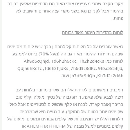
מקרי הקצה שהכי מעניינים אותי מאוד הם הדחיפות אולאין בריבר
בהימור אבל לפני כן נגע בשני מקרי קצה אחרים וחשובים לא
פחות.
לוחות בתדירות הימור מאוד גבוהה
כאשר עוברים על כל הלוחות קל להבחין בכך שיש לוחות מסוימים
שבהם תדירות ההימור מאוד גבוהה (מעל 70%) ביחס לממוצע.
לוחות כמו Ah8d5cQhJd, Td6h2h6cKc, Th2h2d4cKs
QdJh6hKcTc ,Td6h3hJdKs ,7h6d3c8dKc, 9h8d3c5hJd,
Jh7d5c9dQh ,KhTd2c2dAh ועוד.
המכנים המשותפים ללוחות אלו הם שלרב מדובר בלוחות עם
ריצה לצבע שלא פגעה, דירוג גבוה של נסיך ומעלה וקלף טוב
בריבר (אובר קארד, לבנה או קלף שמשלים לסטרייטים אבל כאלו
שקיימים יותר בטווח של התוקף). עוד נטייה היא שבמרבית
הלוחות הללו יש דומיננטיות של קלפים גבוהים ונמוכים ומיעוט של
קלפים בינוניים למשל מבנה של HHLHM או AHLMH או