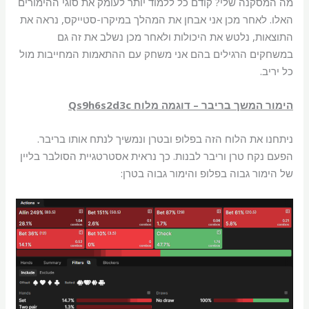
מה המסקנה שלי? קודם כל ללמוד יותר לעומק את סוגי ההימורים
האלו. לאחר מכן אני אבחן את המהלך במיקרו-סטייקס, נראה את
התוצאות, נלטש את היכולות ולאחר מכן נשלב את זה גם
במשחקים הרגילים בהם אני משחק עם ההתאמות המחייבות מול
כל יריב.
הימור המשך בריבר – דוגמה מלוח Qs9h6s2d3c
ניתחנו את הלוח הזה בפלופ ובטרן ונמשיך לנתח אותו בריבר.
הפעם נקח טרן וריבר לבנות. כך נראית אסטרטגיית הסולבר בליין
של הימור גבוה בפלופ והימור גבוה בטרן: