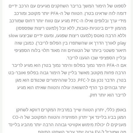
לספוט של הימור המשך בריבר השחקנים מגיעים עם הרכב ידיים
דומה לזה שראינו בטרן. הטווח של ה-PFA יותר מקוטב ומורכב
מידי ערך ובלופים ואילו ה-PFC מגיע עם טווח יותר דחוס שמורכב
מהמון ידיים בינוניות-טובות, ללא זבל (למעט ריצות שפספסו)
וללא הרבה נאטס (למעט ריצות שפגעו, ומעט ידיים שביצעו slow
play לאורך הדרך או שהשתפרו בין הפלופ לריבר). כמובן שזה
תיאור פשטני ביותר של הטווחים וזה מאוד תלוי בלוח הספציפי
ובליין הספציפי שבו הגענו לריבר.
אם ה-PFA הימר נמוך בפלופ והימר נמוך בטרן הוא מגיע לריבר
הרבה פחות מקוטב מאשר בליין של הימור גבוה בפלופ ואובר-בט
בטרן. הדבר נכון גם ל-PFC. ככל שההימורים שכנגדם הוא מגן
יותר גבוהים כך הרף להשוואה עולה והטווח שאיתו הוא מגיע
לריבר הוא יותר חזק.
באופן כללי, יתרון הטווח שייך במרבית המקרים דווקא לשחקן
המגן בביג בליינד אך יתרון הפוזיציה והטווח המקוטב של ה-CO
מעניקים לו יכולת מימוש אקוויטי גבוהה הרבה יותר מהביג בליינד
מה שמוביל ל-EV גבוה יותר עבור השחקן התוקף.