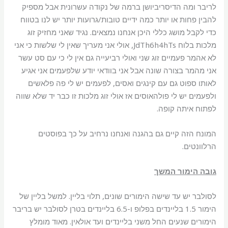
לריבר ומה הדיסריביושן ברמה של נקודה עשרונית אבל מספיק
להבין פחות או יותר כמה ידיים טובות/גרועות יותר יש לנו בטווח
כדי לקבל מושג כללי היכן אנחנו נמצאים. נגיד שאני מחזיק זוג
מלכות בלוח JdTh6h4hTs, אולי אני מעריך שאין לי שלשות כי אני
לא אהמר פעמיים זוג שני ואולי רביעייה גם אין לי כי עם סט עשר
אני מהמר בצורה שונה אבל אני בוודאי יודע שלפעמים אני אגיע
לאותו ספוט גם עם קינגים ואסים, לפעמים יש לי פה פלאשים
ולפעמים יש לי פולהאוסים אז אולי זוג מלכות זו כבר יד שלא שווה
לפתוח איתה קופה.
המונח הזה קיים גם בהגנה ואנחנו נרחיב על כך בפוסטים
הרלוונטים.
גובה הימור המשך
לסולבר יש עד שישה הימורים שונים, תלוי בליין. למשל בליין של
הימור 1.5 בליינדים בפלופ ו-6.5 בליינדים בטרן לסולבר יש בריבר
הימורים שנעים החל משני בליינדים ועד אולאין. מאוד מומלץ