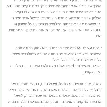
גם פה לפעמים חלק מטווח ההשוואה שלו מנצח חלק מטווח
הערך של היריב אז מבחינת מתמטית צריך לסטות קצת מה-MDF
הטהור אבל היריב פשוט חייב להשוות עם מה שיש לו בקצה
העליון של הדיסריביושן אחרת הוא מסתכן בניצול אדיר מצד ה-
CO שפשוט יגביר את כמות הבלופים וידפיס EV על חשבון ה-
OVERFOLD של ה-BB ואכן הסולבר משווה עם כ-18% מהטווח
שלו.
אנחנו נגע בנושא הזה יותר בהרחבה כשנעסוק בהגנה מפני
הימורים כאלו אבל לדעתי פה טמונה הסיבה שסולברים ושחקני
עלית מבצעים מהלכים כאלו ואילו
בשולחנות low-med stakes כמעט ולא רואים דחיפות של פי 4
מגובה קופה.
לשחקנים ממוצעים יש leaks משמעותיים, הם לא חושבים על
MDF או על יתר הטווח שלהם אלא משחקים את היד שלהם מול
היד של היריב כמיטב יכולתם. בשולחנות שאני משחק למשל
מרבית השחקנים פאסיביים יחסית, הם כמעט לא מבלפים בגדול