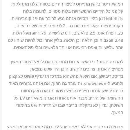
המושג דיסריביושן מתייחס לכיצד הידיים בטווח שלנו מתחלקות
על פני כל הידיים האפשרויות בלוח מסויים. לדוגמה בלוח
JdTh6h4hTs בליין מסוים אנחנו נגיע לריבר עם 19 קומבינציות.
הקומבינציות האלו מורכבות מ – 0.2 קומבינציות של רביעייה,
1.23 פולהאוס, 2.5 פלאשים, 0.1 שלישייה, 1.79 זוג מעל הלוח,
2.48 זוג גבוה וכן הלאה וכן הלאה. בליין אחר יכול להיות שיהיו לנו
יותר שלישייות ואפס רביעיות או יותר פלאשים ובלי פולהאוסים.
למה זה חשוב? כי כאשר אנחנו מחליטים אם לבצע הימור המשך
מפוזיציה אנחנו צריכים לחשוב היכן היד שלנו נמצאת
בדיסטריביושן. אם היא איפהשהוא במרכז אז עדיף פשוט לצ'קצ'ק
ולהגיע ל-showdown. זה עובד גם הפוך, אם אנחנו גבוהים מאוד
בדיסריביושן אנחנו חייבים לבצע הימור גם אם חלק מטווח
ההשוואה של היריב מנצח אותנו אחרת אנחנו משאירים EV על
השולחן. עדיין לא נתקלתי בריבר שבו יש תדירות 0% בהימורי
המשך.
מבחינה פרקטית אני לא באמת יודע עם כמה קומבינציות אני מגיע