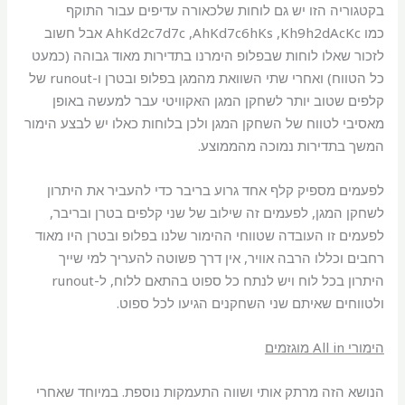
͏בקטגוריה הזו יש גם לוחות שלכאורה עדיפים עבור התוקף
כמו AhKd2c7d7c ,AhKd7c6hKs ,Kh9h2dAcKc אבל חשוב
לזכור שאלו לוחות שבפלופ הימרנו בתדירות מאוד גבוהה (כמעט
כל הטווח) ואחרי שתי השוואת מהמגן בפלופ ובטרן ו-runout של
קלפים שטוב יותר לשחקן המגן האקוויטי עבר למעשה באופן
מאסיבי לטווח של השחקן המגן ולכן בלוחות כאלו יש לבצע הימור
המשך בתדירות נמוכה מהממוצע.
לפעמים מספיק קלף אחד גרוע בריבר כדי להעביר את היתרון
לשחקן המגן, לפעמים זה שילוב של שני קלפים בטרן ובריבר,
לפעמים זו העובדה שטווחי ההימור שלנו בפלופ ובטרן היו מאוד
רחבים וכללו הרבה אוויר, אין דרך פשוטה להעריך למי שייך
היתרון בכל לוח ויש לנתח כל ספוט בהתאם ללוח, ל-runout
ולטווחים שאיתם שני השחקנים הגיעו לכל ספוט.
הימורי All in מוגזמים
הנושא הזה מרתק אותי ושווה התעמקות נוספת. במיוחד שאחרי