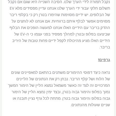
נקבל תמורה לידי הערך שלנו. הסיבה השנייה היא שגם אם נקבל
תשלום חלקי עבור ידי הערך שלנו אנחנו עדיין מפסידים מלא EV
של הבלופים. יש ידיים מסוימות שהימרו בטרן רק כי בקלפי ריבר
מסוימים אפשר לבלף איתם ברווחיות. אם אנחנו לא לוחצים על
ההדק בריבר עם הידיים האלו אנחנו למעשה הופכים את הבלוף
שביצענו בפלופ ובטרן למהלך מפסיד בפני עצמו כי ה-EV של
הידיים האלו מגיע מהיכולת לקפל ידיים פחות טובות של היריב
בריבר.
גרפים!
נראה כיצד דפוסי ההימורים משתנים בהתאם למאפיינים שונים
של הלוח ושל קלף הריבר. נבחן רק את הנתונים של הליינים
המרכזיים זה לצד זה כאשר משמאל נמצא הליין של הימור המשך
נמוך בפלופ והימור גבוה בטרן, ובצד ימין נמצא הליין של הימור
גבוה בפלופ והימור גבוה בטרן. מתחת לכל גרף נציין תובנה או
שניים שעולות מהנתונים.