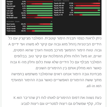
ניתן לראות כצפוי תבנית הימור קוטבית. הסולבר מצ'קצ'ק עם כל
הידיים הבינוניות (החל מזוג גבוה עם קיקר לא משהו ועד ידיים A
גבוה. טווח הימור ההמשך מורכב מטווח הערך שהוא הסטים,
זוגיים, זוג מעל הלוח וחלק מהמלכות עם קיקר טוב. בבלופים
הסולבר מבלף עם כל הידיים שלא שוות כלום וחלק מה-K גבוה
כאשר הוא מחלק אותם בין ההימורים השונים.
מבחינת גובה הימור אנחנו רואים שהסולבר משתמש בחמישה
מתוך ששת ההימורים האפשריים כאשר גובה ההימור המועדף
הוא all-in.
כעת נשווה את דפוס ההימורים לאותו לוח רק שהריבר הוא K
עלה, קלף שמשלים גם ריצות לסטרייט וגם ריצות לצבע: