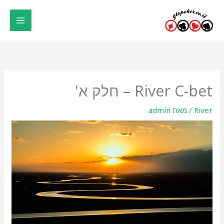
ילוג
תוכן
River C-bet – חלק א'
River
/ מאת
admin